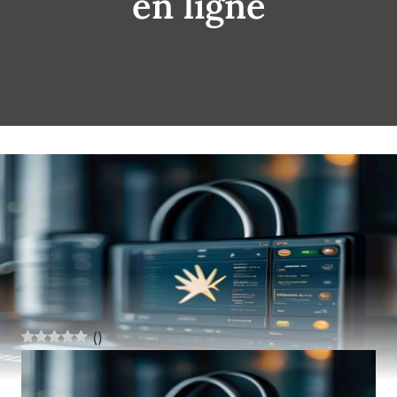
en ligne
(
)